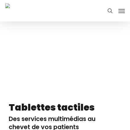
Skip
Men
search
to
main
content
Tablettes tactiles
Des services multimédias au
chevet de vos patients