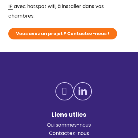
IP
avec hotspot wifi, à installer dans vos
chambres.
V
o
u
s
a
v
e
z
u
n
p
r
o
j
e
t
?
C
o
n
t
a
c
t
e
z
-
n
o
u
s
!
Liens utiles
Qui sommes-nous
Contactez-nous