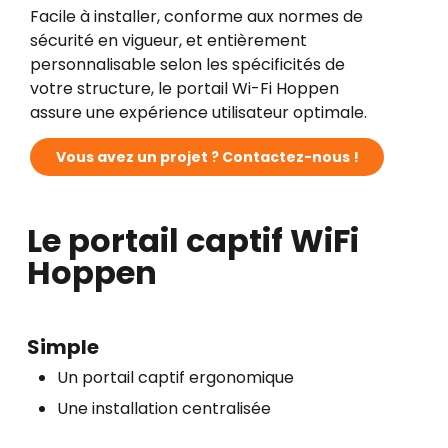
Facile à installer, conforme aux normes de
sécurité en vigueur, et entièrement
personnalisable selon les spécificités de
votre structure, le portail Wi-Fi Hoppen
assure une expérience utilisateur optimale.
V
o
u
s
a
v
e
z
u
n
p
r
o
j
e
t
?
C
o
n
t
a
c
t
e
z
-
n
o
u
s
!
Le portail captif WiFi
Hoppen
Simple​
Un portail captif ergonomique​
Une installation centralisée