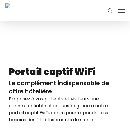
Skip
Men
search
to
main
content
Portail captif WiFi​
Le complément indispensable de
offre hôtelière​
Proposez à vos patients et visiteurs une
connexion fiable et sécurisée grâce à notre
portail captif WiFi, conçu pour répondre aux
besoins des établissements de santé.