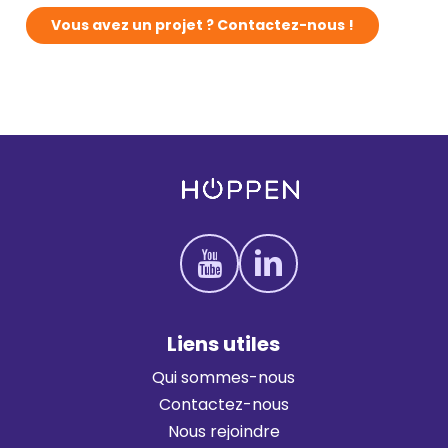
V
o
u
s
a
v
e
z
u
n
p
r
o
j
e
t
?
C
o
n
t
a
c
t
e
z
-
n
o
u
s
!
L
i
e
n
s
u
t
i
l
e
s
Qui sommes-nous
Contactez-nous
Nous rejoindre