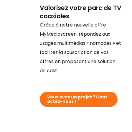
Valorisez votre parc de TV
coaxiales
Grâce à notre nouvelle offre
MyMediascreen, répondez aux
usages multimédias « nomades » et
facilitez la souscription de vos
offres en proposant une solution
de cast.​
V
o
u
s
a
v
e
z
u
n
p
r
o
j
e
t
?
C
o
n
t
a
c
t
e
z
-
n
o
u
s
!