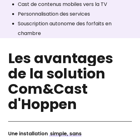
Cast de contenus mobiles vers la TV​
Personnalisation des services
Souscription autonome des forfaits en
chambre​
L
e
s
a
v
a
n
t
a
g
e
s
d
e
l
a
s
o
l
u
t
i
o
n
C
o
m
&
C
a
s
t
d
'
H
o
p
p
e
n
Une installation
simple, sans