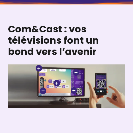
Com&Cast : vos
télévisions font un
bond vers l’avenir​
Close
Close
Close
Close
Close