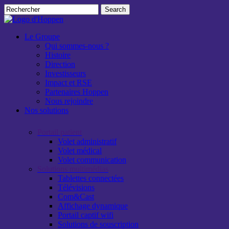
Skip
Search
to
Close
main
Search
content
search
Menu
Le Groupe
Qui sommes-nous ?
Histoire
Direction
Investisseurs
Impact et RSE
Partenaires Hoppen
Nous rejoindre
Nos solutions
Portail patient
Volet administratif​
Volet médical​​
Volet communication​
Solutions multimédias
Tablettes connectées
Télévisions
Com&Cast
Affichage dynamique
Portail captif wifi​
Solutions de souscription​