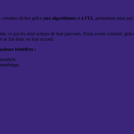
t certaines tâches grâce
aux algorithmes
et
à l’IA
, permettant ainsi au
nts, ce qui les rend acteurs de leur parcours. Nous avons constaté, grâc
 se fait donc en leur accord.
sieurs bénéfices :
ssentiels.
 numérique.