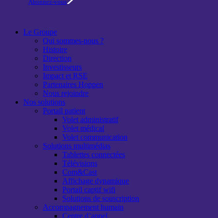
Abonnez-vous
Close
Le Groupe
Menu
Qui sommes-nous ?
Histoire
Direction
Investisseurs
Impact et RSE
Partenaires Hoppen
Nous rejoindre
Nos solutions
Portail patient
Volet administratif​
Volet médical​​
Volet communication​
Solutions multimédias
Tablettes connectées
Télévisions
Com&Cast
Affichage dynamique
Portail captif wifi​
Solutions de souscription​
Accompagnement humain
Centre d’appel