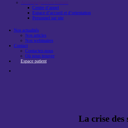
Accompagnement humain
Centre d’appel
Espace d’accueil et d’orientation
Personnel sur site
Nos actualités
Nos articles
Nos webinaires
Contact
Contactez-nous
Où nous trouver
E
s
p
a
c
e
p
a
t
i
e
n
t
search
La crise des 