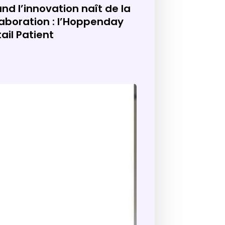
nd l’innovation naît de la
laboration : l’Hoppenday
tail Patient
Expo
gramme
pen