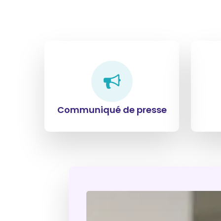
Communiqué de presse
Assistance
Portail