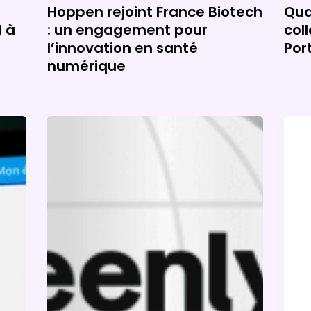
:
Hoppen rejoint France Biotech
Qua
l à
: un engagement pour
col
l’innovation en santé
Por
numérique
Hoppen
Sant
obtient
2025
la
–
médaille
Pro
d’argent
Hop
Greenly
pour
son
bilan