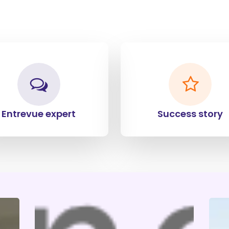
Entrevue expert
Success story
Hoppen
Qua
rejoint
l’inn