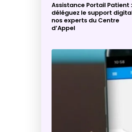
Assistance Portail Patient 
déléguez le support digita
nos experts du Centre
d’Appel
La
filiale
exolis
du
groupe
Hoppen
obtient
le
renouvellement