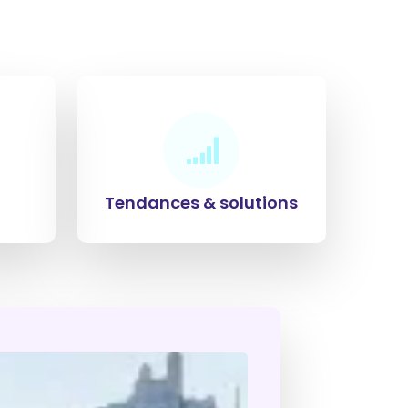
Tendances & solutions
nd
ovation