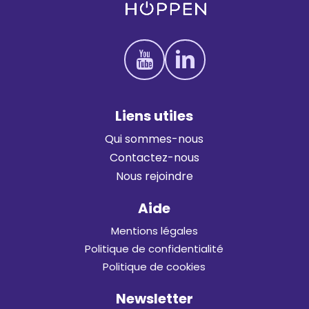
L
i
e
n
s
u
t
i
l
e
s
Qui sommes-nous
Contactez-nous
Nous rejoindre
Aide
Mentions légales
Politique de confidentialité
Politique de cookies
Newsletter